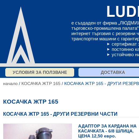
е създаден от фирма „ЛЮДМИЛ
търговско-промишлена палата“ 
интернет търговия с резервни 
транспортни машини с гарантир
сертификат 
постоянно к
устойчиво н
УСЛОВИЯ ЗА ПОЛЗВАНЕ
ДОСТАВКА
начало
/
КОСАЧКА ЖТР 165
/ КОСАЧКА ЖТР 165 - ДРУГИ РЕЗЕР
КОСАЧКА ЖТР 165
КОСАЧКА ЖТР 165 - ДРУГИ РЕЗЕРВНИ ЧАСТИ
АДАПТОР ЗА КАРДАНА НА
КАСАЧКАТА - 6/8 ШЛИЦА.
ЦЕНА 12,50 евро.